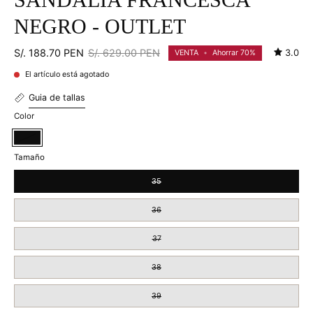
SANDALIA FRANCESCA
NEGRO - OUTLET
S/. 188.70 PEN
S/. 629.00 PEN
3.0
VENTA
•
Ahorrar
70%
El artículo está agotado
Guia de tallas
Color
Negro
Tamaño
35
36
37
38
39