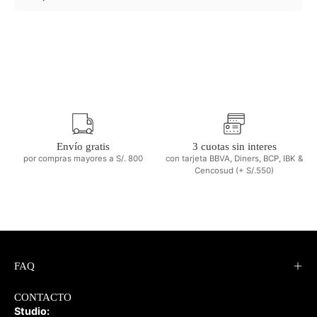
Envío gratis
3 cuotas sin interes
por compras mayores a S/. 800
con tarjeta BBVA, Diners, BCP, IBK &
Cencosud (+ S/.550)
FAQ
CONTACTO
Studio: