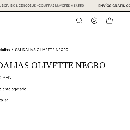
ENVÍOS 
A, DINERS, BCP, IBK & CENCOSUD *COMPRAS MAYORES A S/.550
CARRO ABIE
Abrir
MI
barra
CUENTA
de
búsqueda
dalias
/
SANDALIAS OLIVETTE NEGRO
DALIAS OLIVETTE NEGRO
00 PEN
lo está agotado
tallas