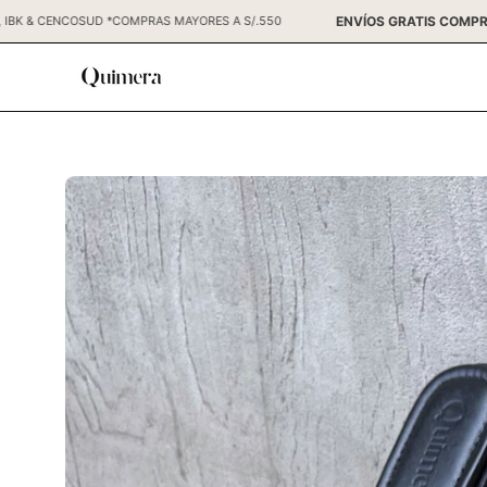
Saltar
ENVÍOS GRATI
NERS, BCP, IBK & CENCOSUD *COMPRAS MAYORES A S/.550
al
contenido
Caja
de
luz
de
imagen
abierta