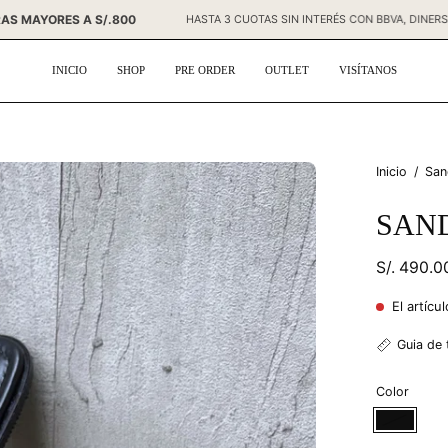
S COMPRAS MAYORES A S/.800
HASTA 3 CUOTAS SIN INTERÉS CON BBV
INICIO
SHOP
PRE ORDER
OUTLET
VISÍTANOS
Caja
Inicio
/
San
de
SAN
luz
de
S/. 490.
imagen
abierta
El artícu
Guia de 
Color
Negro