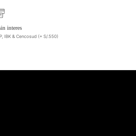
in interes
P, IBK & Cencosud (+ S/.550)