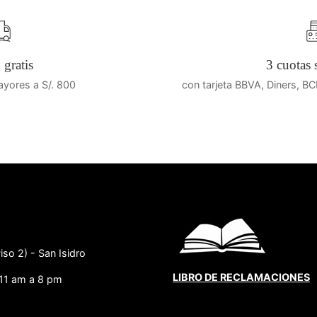
gratis
3 cuotas s
yores a S/. 800
con tarjeta BBVA, Diners, BC
iso 2) - San Isidro
LIBRO DE RECLAMACIONES
11 am a 8 pm