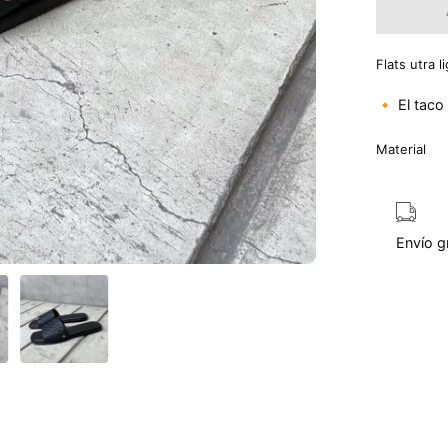
Flats utra 
🔸 El tac
Material
Envío g